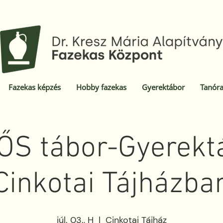
Fazekas képzés
Hobby fazekas
Gyerektábor
Tanóra
S tábor-Gyerektá
Cinkotai Tájházba
júl. 03., H
  |  
Cinkotai Tájház