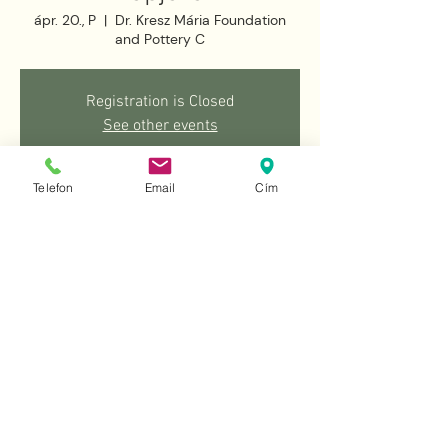
ápr. 20., P
  |  
Dr. Kresz Mária Foundation
and Pottery C
Registration is Closed
See other events
Telefon
Email
Cím
Idő és helyszín
2018. ápr. 20. 17:00 – 20:00
Dr. Kresz Mária Foundation and Pottery C,
Budapest, Sasvár u. 101, 1165 Hungary
Esemény megosztása