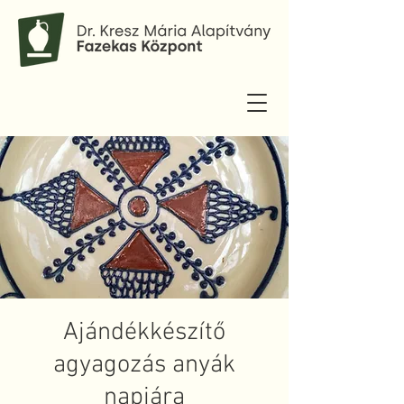
Ajándékkészítő
agyagozás anyák
napjára