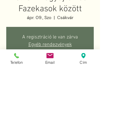
Fazekasok között
ápr. 09., Szo
  |  
Csákvár
A regisztráció le van zárva
Egyéb rendezvények
Telefon
Email
Cím
Idő és helyszín
2022. ápr. 09. 10:30 – 2022. ápr. 10. 18:00
Csákvár, Csákvár, Szabadság tér 9, 8083
Hungary
Esemény megosztása