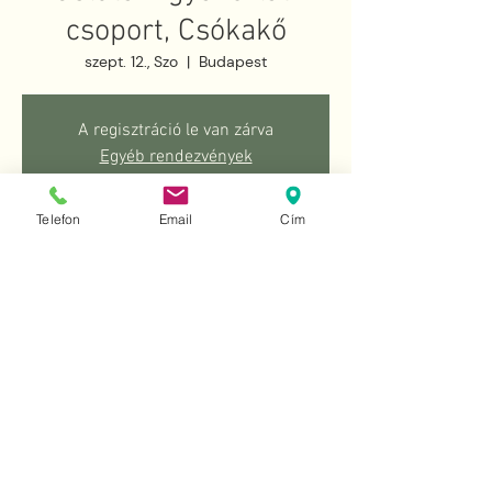
csoport, Csókakő
szept. 12., Szo
  |  
Budapest
A regisztráció le van zárva
Egyéb rendezvények
Telefon
Email
Cím
Idő és helyszín
2026. szept. 12. 8:00 – 8:05
Budapest, Budapest, G69H+9X,
Vidámvásár u. 72, 1164 Magyarország
Esemény megosztása