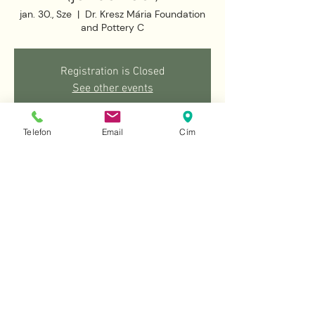
jan. 30., Sze
  |  
Dr. Kresz Mária Foundation
and Pottery C
Registration is Closed
See other events
Telefon
Email
Cím
Idő és helyszín
2019. jan. 30. 10:00 – 12:00
Dr. Kresz Mária Foundation and Pottery C,
Budapest, Sasvár u. 101, 1165 Hungary
Esemény megosztása