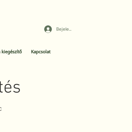
Bejelentkezés
 kiegészítő
Kapcsolat
tés
C